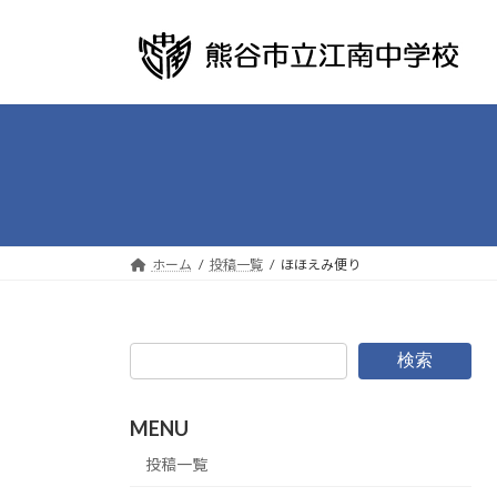
コ
ナ
ン
ビ
テ
ゲ
ン
ー
ツ
シ
へ
ョ
ス
ン
キ
に
ッ
移
プ
動
ホーム
投稿一覧
ほほえみ便り
検索
MENU
投稿一覧