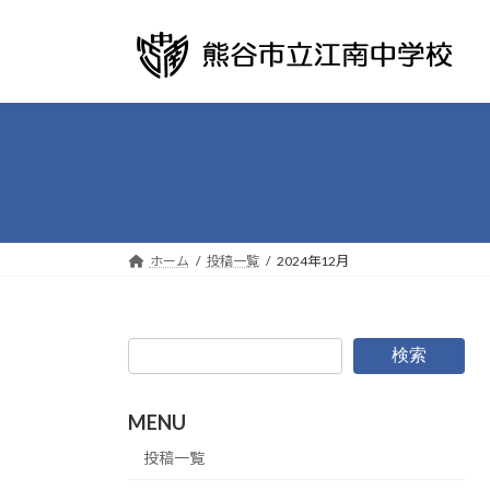
コ
ナ
ン
ビ
テ
ゲ
ン
ー
ツ
シ
へ
ョ
ス
ン
キ
に
ッ
移
プ
動
ホーム
投稿一覧
2024年12月
検索
MENU
投稿一覧