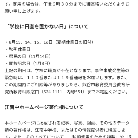
す。御用の場合は、午後６時３０分までに御連絡いただくようお
願い申し上げます。
「学校に日直を置かない日」について
・8月13、14、15、16日（夏期休業日の旧盆）
・秋季休業日
・県民の日（11月14日）
・開校記念日（1月8日）
上記の期日は、学校に職員が不在となります。事件事故発生等の
緊急時は、１１０番または１１９番通報をお願いします。また、
この期間内にご相談等がありましたら、熊谷市教育委員会教育研
究所教育相談窓口（524-1111 内線551）までお電話ください。
江南中ホームページ著作権について
本ホームページに掲載される記事、写真、図画、その他のデータ
類の著作権は、江南中学校、またはその情報提供者に帰属しま
す。また、そのすべてについて、「私的使用のための複製」や「引