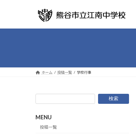
コ
ナ
ン
ビ
テ
ゲ
ン
ー
ツ
シ
へ
ョ
ス
ン
キ
に
ッ
移
プ
動
ホーム
投稿一覧
学校行事
検索
MENU
投稿一覧