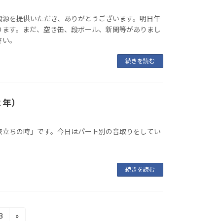
資源を提供いただき、ありがとうございます。明日午
ります。まだ、空き缶、段ボール、新聞等がありまし
さい。
続きを読む
２年）
旅立ちの時」です。今日はパート別の音取りをしてい
続きを読む
8
»
固