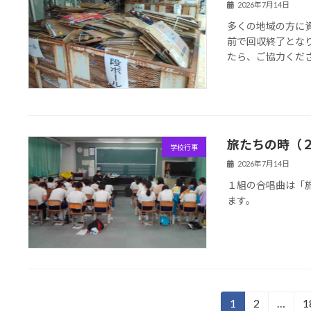
2026年7月14日
多くの地域の方に
前で回収終了とな
たら、ご協力くだ
旅たちの時（
学校行事
2026年7月14日
１組の合唱曲は「
ます。
投
1
2
…
1
固
固