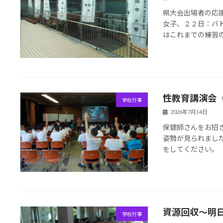
県大会出場者の応
女子、２２日：バ
はこれまでの練習
性教育講演会
学校行事
2026年7月14日
保健師さんをお招
姿勢が見られまし
をしてください。
資源回収～明
学校行事