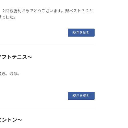
・２回戦勝利おめでとうございます。県ベスト３２と
績でした。
続きを読む
ソフトテニス〜
惜敗。残念。
続きを読む
ミントン〜