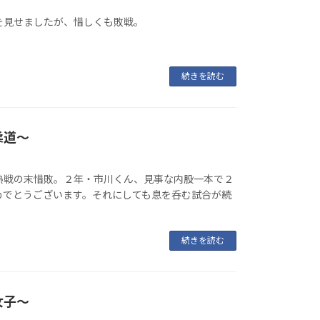
を見せましたが、惜しくも敗戦。
続きを読む
柔道〜
熱戦の末惜敗。２年・市川くん、見事な内股一本で２
めでとうございます。それにしても息を呑む試合が続
続きを読む
女子〜