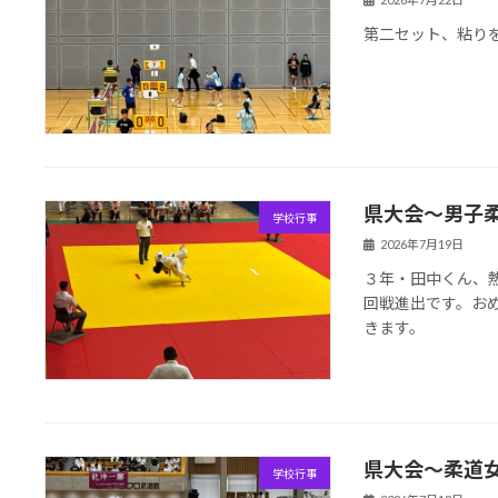
第二セット、粘り
県大会〜男子
学校行事
2026年7月19日
３年・田中くん、
回戦進出です。お
きます。
県大会〜柔道
学校行事