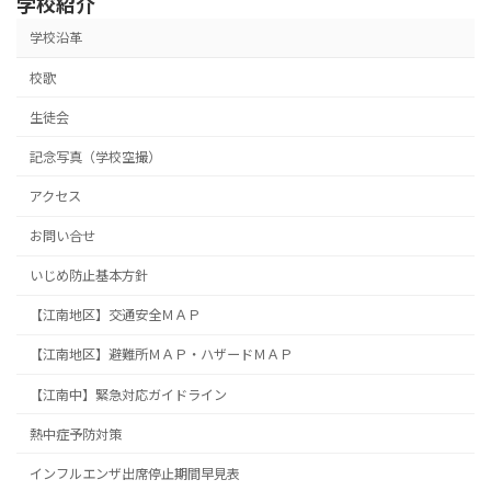
学校紹介
学校沿革
校歌
生徒会
記念写真（学校空撮）
アクセス
お問い合せ
いじめ防止基本方針
【江南地区】交通安全ＭＡＰ
【江南地区】避難所ＭＡＰ・ハザードＭＡＰ
【江南中】緊急対応ガイドライン
熱中症予防対策
インフルエンザ出席停止期間早見表