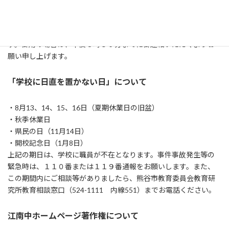
いります。
つきましては、平成３１年４月１日から市内一斉に放課後の電話
応対について、緊急の場合を除き、午後６時３０分までといたしま
す。御用の場合は、午後６時３０分までに御連絡いただくようお
願い申し上げます。
「学校に日直を置かない日」について
・8月13、14、15、16日（夏期休業日の旧盆）
・秋季休業日
・県民の日（11月14日）
・開校記念日（1月8日）
上記の期日は、学校に職員が不在となります。事件事故発生等の
緊急時は、１１０番または１１９番通報をお願いします。また、
この期間内にご相談等がありましたら、熊谷市教育委員会教育研
究所教育相談窓口（524-1111 内線551）までお電話ください。
江南中ホームページ著作権について