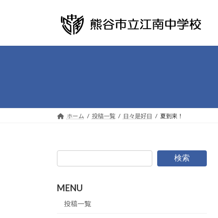
コ
ナ
ン
ビ
テ
ゲ
ン
ー
ツ
シ
へ
ョ
ス
ン
キ
に
ッ
移
プ
動
ホーム
投稿一覧
日々是好日
夏到来！
検索
MENU
投稿一覧