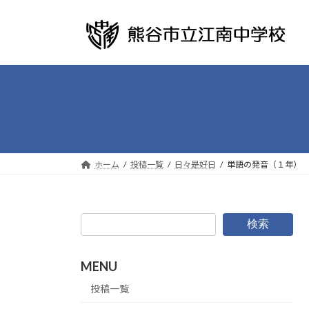
コ
ナ
ン
ビ
テ
ゲ
ン
ー
ツ
シ
へ
ョ
ス
ン
キ
に
ッ
移
プ
動
ホーム
投稿一覧
日々是好日
単語の発音（１年）
検索
MENU
投稿一覧